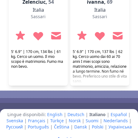
Zelenciuc,
54
ivanna,
69
Italia
Italia
Sassari
Sassari
5' 6.9" | 170 cm, 134 lbs | 61
5' 6.9" | 170 cm, 137 lbs | 62
kg. Cerco un uomo. Il mio
kg. Cerco uomo dai 60 ai 70
scopo è matrimonio. Fumo ma
anni I miei scopi sono
non bevo.
matrimonio, amicizia, relazione
a lungo termine. Non fumo né
bevo. Preferisco uno stile di vita
sano.
Lingue disponibili:
English
|
Deutsch
|
Italiano
|
Español
|
Svenska
|
Français
|
Türkçe
|
Norsk
|
Suomi
|
Nederlands
|
Русский
|
Português
|
Čeština
|
Dansk
|
Polski
|
Українська