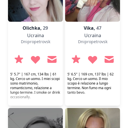
Olіchka,
29
Vіka,
47
Ucraina
Ucraina
Dnipropetrovsk
Dnipropetrovsk
5' 5.7" | 167 cm, 134 lbs | 61
5' 6.5" | 169 cm, 137 lbs | 62
kg. Cerco un uomo. I miei scopi
kg. Cerco un uomo. Il mio
sono matrimonio,
scopo è relazione a lungo
romanticismo, relazione a
termine. Non fumo ma ogni
lungo termine. I smoke or drink
tanto bevo.
occasionally.