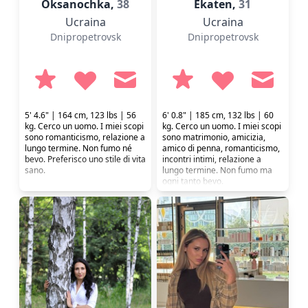
Oksanochka,
38
Ekaten,
31
Ucraina
Ucraina
Dnipropetrovsk
Dnipropetrovsk
5' 4.6" | 164 cm, 123 lbs | 56
6' 0.8" | 185 cm, 132 lbs | 60
kg. Cerco un uomo. I miei scopi
kg. Cerco un uomo. I miei scopi
sono romanticismo, relazione a
sono matrimonio, amicizia,
lungo termine. Non fumo né
amico di penna, romanticismo,
bevo. Preferisco uno stile di vita
incontri intimi, relazione a
sano.
lungo termine. Non fumo ma
ogni tanto bevo.