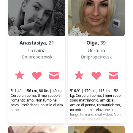
Anastasiya,
21
Olga,
39
Ucraina
Ucraina
Dnipropetrovsk
Dnipropetrovsk
5' 1.4" | 156 cm, 88 lbs | 40 kg.
5' 6.9" | 170 cm, 115 lbs | 52
Cerco un uomo. Il mio scopo è
kg. Cerco un uomo. I miei scopi
romanticismo. Non fumo né
sono matrimonio, amicizia,
bevo. Preferisco uno stile di vita
amico di penna, romanticismo,
sano.
incontri intimi, relazione a
lungo termine, chat video. Non
fumo ma ogni tanto bevo.